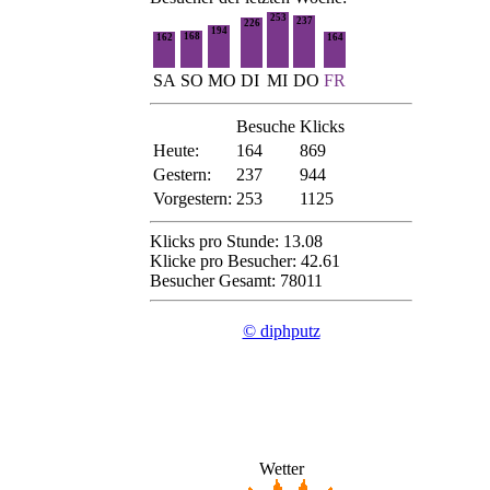
253
237
226
194
168
162
164
SA
SO
MO
DI
MI
DO
FR
Besuche
Klicks
Heute:
164
869
Gestern:
237
944
Vorgestern:
253
1125
Klicks pro Stunde: 13.08
Klicke pro Besucher: 42.61
Besucher Gesamt: 78011
© diphputz
Wetter