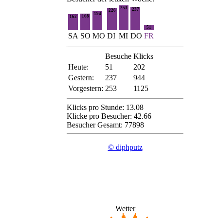
253
237
226
194
168
162
51
SA
SO
MO
DI
MI
DO
FR
Besuche
Klicks
Heute:
51
202
Gestern:
237
944
Vorgestern:
253
1125
Klicks pro Stunde: 13.08
Klicke pro Besucher: 42.66
Besucher Gesamt: 77898
© diphputz
Wetter