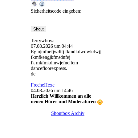
Sicherheitscode eingeben:
Terrywhova
07.08.2026 um 04:44
Egjnjmfnefjwdifj fkmdkdwdwkdwjj
fkmfkengjkfmsdnfej
fk mkfmkdmwjefnejfem
dancefloorexpress.
de
FrecheHexe
04.08.2026 um 14:46
Herzlich Willkommen an alle
neuen Hörer und Moderatoren
Shoutbox Archiv