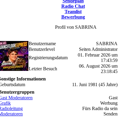
Sendeplan
Radio Chat
Teamlist
Bewerbung
Profil von SABRINA
Benutzername
SABRINA
Benutzerlevel
Seiten Administrator
01. Februar 2026 um
Registrierungsdatum
17:43:59
06. August 2026 um
Letzter Besuch
23:18:45
Sonstige Informationen
Geburtsdatum
11. Juni 1981 (45 Jahre)
Benutzergruppen
Gast Moderatoren
Gast
Grafik
Werbung
Radioleitung
Fürs Radio da sein
Moderatoren
Senden